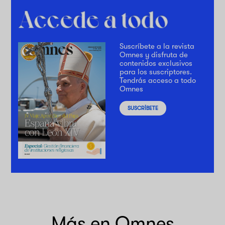
Suscríbete a la revista
Omnes y disfruta de
contenidos exclusivos
para los suscriptores.
Tendrás acceso a todo
Omnes
SUSCRÍBETE
Más en Omnes