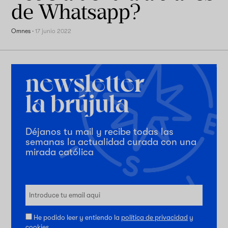
de Whatsapp?
Omnes
·
17 junio 2022
Déjanos tu mail y recibe todas las
semanas la actualidad curada con una
mirada católica
He podido leer y entiendo la
política de privacidad
y
cookies