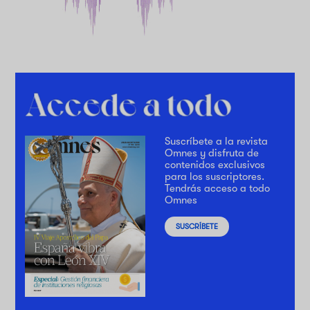
Suscríbete a la revista
Omnes y disfruta de
contenidos exclusivos
para los suscriptores.
Tendrás acceso a todo
Omnes
SUSCRÍBETE