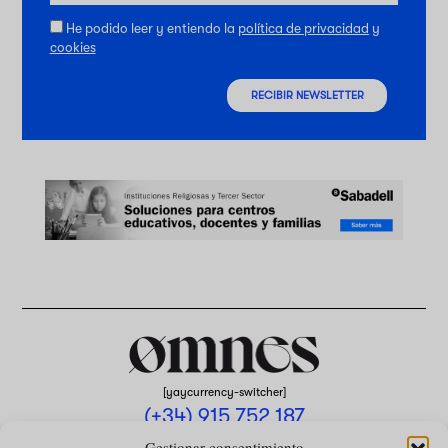
He podido leer y entiendo la
política de privacidad
y
cookies
RECIBIR NEWSLETTER
[yaycurrency-switcher]
(+34) 915 752 187
omnes@omnesmag.com
Gestionar consentimiento