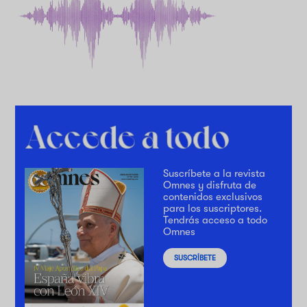
Suscríbete a la revista
Omnes y disfruta de
contenidos exclusivos
para los suscriptores.
Tendrás acceso a todo
Omnes
SUSCRÍBETE