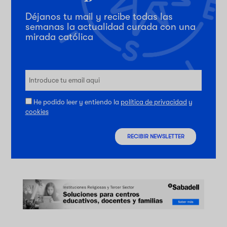
Déjanos tu mail y recibe todas las
semanas la actualidad curada con una
mirada católica
He podido leer y entiendo la
política de privacidad
y
cookies
RECIBIR NEWSLETTER