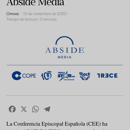
Abside Media
Omnes
·
13 de noviembre de 2020
·
Tiempo de lectura:
3
minutos
Facebook
X
WhatsApp
Telegram
La Conferencia Episcopal Española (CEE) ha