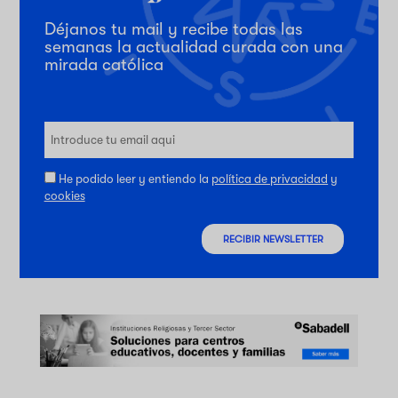
Déjanos tu mail y recibe todas las
semanas la actualidad curada con una
mirada católica
He podido leer y entiendo la
política de privacidad
y
cookies
RECIBIR NEWSLETTER