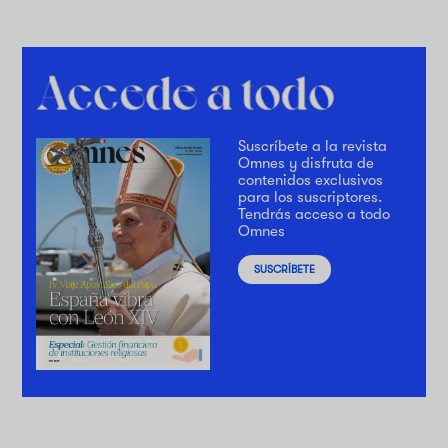
Suscríbete a la revista
Omnes y disfruta de
contenidos exclusivos
para los suscriptores.
Tendrás acceso a todo
Omnes
SUSCRÍBETE