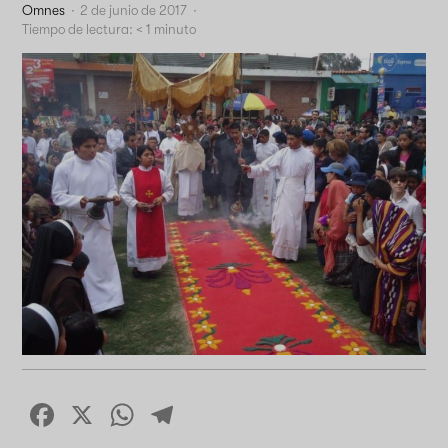
Omnes
·
2 de junio de 2017
·
Tiempo de lectura:
< 1
minuto
Facebook
X
WhatsApp
Telegram