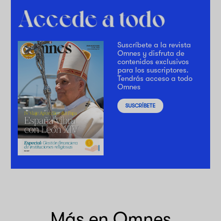
Suscríbete a la revista
Omnes y disfruta de
contenidos exclusivos
para los suscriptores.
Tendrás acceso a todo
Omnes
SUSCRÍBETE
Más en Omnes