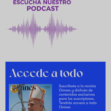
Suscríbete a la revista
Omnes y disfruta de
contenidos exclusivos
para los suscriptores.
Tendrás acceso a todo
Omnes