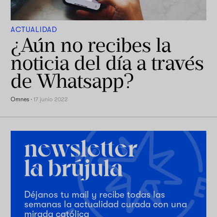
ACTUALIDAD
¿Aún no recibes la
noticia del día a través
de Whatsapp?
Omnes
·
17 junio 2022
Déjanos tu mail y recibe todas las
semanas la actualidad curada con una
mirada católica