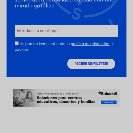
mirada católica
He podido leer y entiendo la
política de privacidad
y
cookies
RECIBIR NEWSLETTER