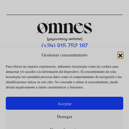
[yaycurrency-switcher]
(+34) 915 752 187
omnes@omnesmag.com
Gestionar consentimiento
Para ofrecer las mejores experiencias, utilizamos tecnologías como las cookies para
almacenar y/o acceder a la información del dispositivo. El consentimiento de estas
tecnologías nos permitirá procesar datos como el comportamiento de navegación o las
identificaciones únicas en este sitio. No consentir o retirar el consentimiento, puede
afectar negativamente a ciertas características y funciones.
AVISO LEGAL
POLÍTICA DE PRIVACIDAD
Aceptar
USO DE COOKIES
Denegar
CONDICIONES DE LA COLABORACIÓN
CONDICIONES DE LA SUSCRIPCIÓN