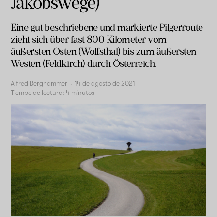
Jakobswege)
Eine gut beschriebene und markierte Pilgerroute
zieht sich über fast 800 Kilometer vom
äußersten Osten (Wolfsthal) bis zum äußersten
Westen (Feldkirch) durch Österreich.
Alfred Berghammer
·
14 de agosto de 2021
·
Tiempo de lectura:
4
minutos