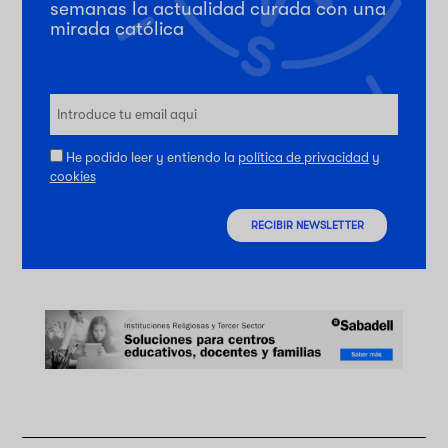
semanas la actualidad curada con una
mirada católica
He podido leer y entiendo la
política de privacidad
y
cookies
RECIBIR NEWSLETTER