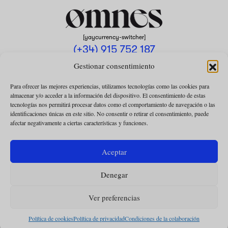
[yaycurrency-switcher]
(+34) 915 752 187
omnes@omnesmag.com
Gestionar consentimiento
Para ofrecer las mejores experiencias, utilizamos tecnologías como las cookies para
almacenar y/o acceder a la información del dispositivo. El consentimiento de estas
tecnologías nos permitirá procesar datos como el comportamiento de navegación o las
identificaciones únicas en este sitio. No consentir o retirar el consentimiento, puede
afectar negativamente a ciertas características y funciones.
AVISO LEGAL
POLÍTICA DE PRIVACIDAD
Aceptar
USO DE COOKIES
Denegar
CONDICIONES DE LA COLABORACIÓN
CONDICIONES DE LA SUSCRIPCIÓN
Ver preferencias
Política de cookies
Política de privacidad
Condiciones de la colaboración