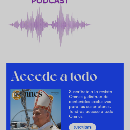
Suscríbete a la revista
Omnes y disfruta de
contenidos exclusivos
para los suscriptores.
Tendrás acceso a todo
Omnes
SUSCRÍBETE