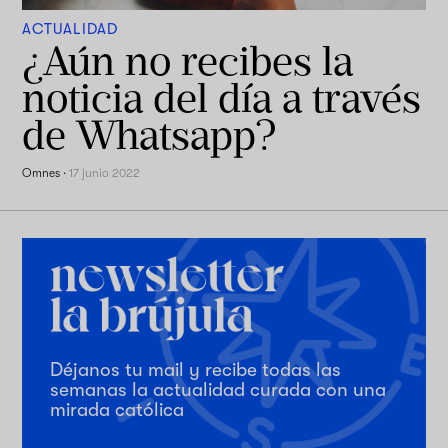
ACTUALIDAD
¿Aún no recibes la
noticia del día a través
de Whatsapp?
Omnes
·
17 junio 2022
Déjanos tu mail y recibe todas las
semanas la actualidad curada con una
mirada católica