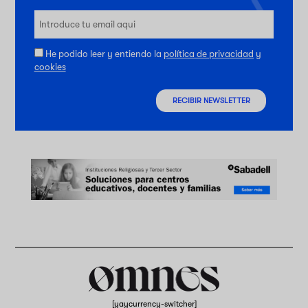
He podido leer y entiendo la
política de privacidad
y
cookies
RECIBIR NEWSLETTER
[yaycurrency-switcher]