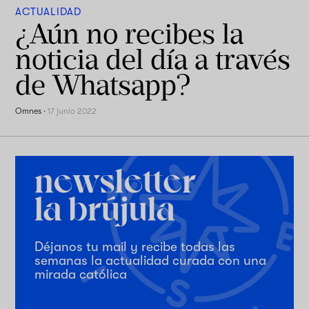
ACTUALIDAD
¿Aún no recibes la
noticia del día a través
de Whatsapp?
Omnes
·
17 junio 2022
Déjanos tu mail y recibe todas las
semanas la actualidad curada con una
mirada católica