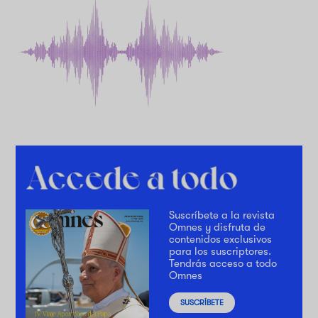
Suscríbete a la revista
Omnes y disfruta de
contenidos exclusivos
para los suscriptores.
Tendrás acceso a todo
Omnes
SUSCRÍBETE