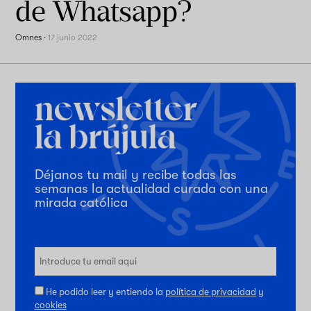
de Whatsapp?
Omnes
·
17 junio 2022
Déjanos tu mail y recibe todas las
semanas la actualidad curada con una
mirada católica
He podido leer y entiendo la
política de privacidad
y
cookies