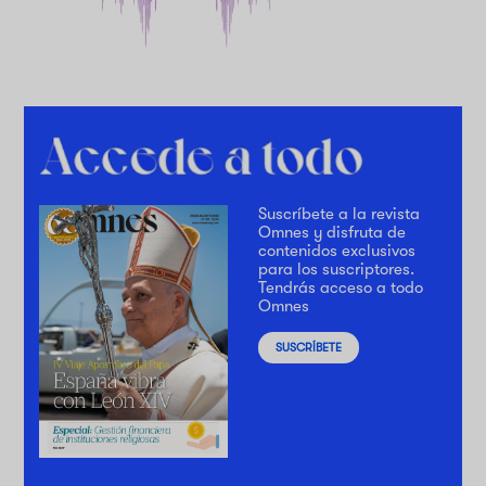
Suscríbete a la revista
Omnes y disfruta de
contenidos exclusivos
para los suscriptores.
Tendrás acceso a todo
Omnes
SUSCRÍBETE