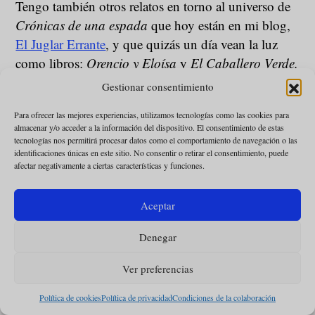
Tengo también otros relatos en torno al universo de
Crónicas de una espada
que hoy están en mi blog,
El Juglar Errante
, y que quizás un día vean la luz
como libros:
Orencio y Eloísa
y
El Caballero Verde.
El primero está terminado, el segundo es un
Gestionar consentimiento
proyecto todavía en marcha de tres o cuatro libros
Para ofrecer las mejores experiencias, utilizamos tecnologías como las cookies para
del que solo está escrito el primero. Pero como digo,
almacenar y/o acceder a la información del dispositivo. El consentimiento de estas
por ahora está todo en pausa.
tecnologías nos permitirá procesar datos como el comportamiento de navegación o las
identificaciones únicas en este sitio. No consentir o retirar el consentimiento, puede
afectar negativamente a ciertas características y funciones.
EL AUTOR
Bernard Larraín
Aceptar
ENTREVISTAS
LIBROS
TOLKIEN
LEER MÁS
Denegar
RELACIONADAS
Ver preferencias
Ignacio Saavedra
: "Tolkien trató de evitar
Política de cookies
Política de privacidad
Condiciones de la colaboración
paralelismos entre sus relatos y la Historia de la