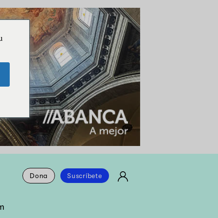
u
Dona
Suscríbete
m