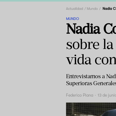
Actualidad
Mundo
Nadia 
MUNDO
Nadia C
sobre la
vida con
Entrevistamos a Nad
Superioras Generales
Federico Piana
·
13 de jun