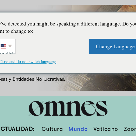
've detected you might be speaking a different language. Do yo
nt to change to:
Change Language
English
Close and do not switch language
ACTUALIDAD:
Cultura
Mundo
Vaticano
Zoo