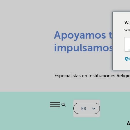
We
wa
ES