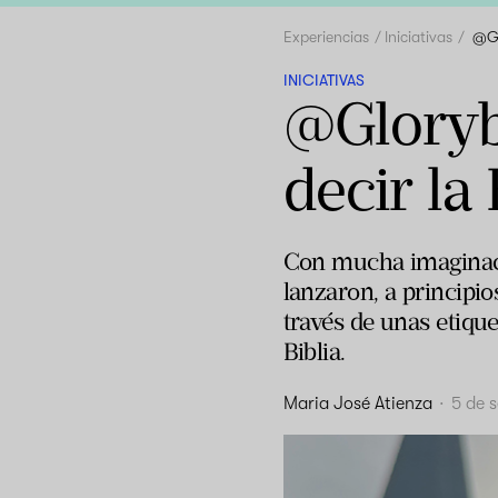
Experiencias
Iniciativas
@Gl
INICIATIVAS
@Gloryb
decir la
Con mucha imaginaci
lanzaron, a principi
través de unas etique
Biblia.
Maria José Atienza
·
5 de 