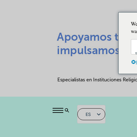
We
wa
ES