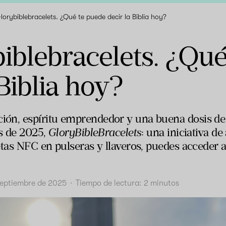
orybiblebracelets. ¿Qué te puede decir la Biblia hoy?
iblebracelets. ¿Qué
 Biblia hoy?
ón, espíritu emprendedor y una buena dosis de f
os de 2025,
GloryBibleBracelets
: una iniciativa de
tas NFC en pulseras y llaveros, puedes acceder a 
septiembre de 2025
·
Tiempo de lectura:
2
minutos