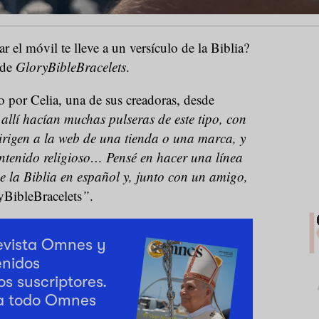
r el móvil te lleve a un versículo de la Biblia?
 de
GloryBibleBracelets
.
 por Celia, una de sus creadoras, desde
allí hacían muchas pulseras de este tipo, con
irigen a la web de una tienda o una marca, y
ontenido religioso… Pensé en hacer una línea
 de la Biblia en español y, junto con un amigo,
yBibleBracelets
”
.
revista Omnes y
enidos
os suscriptores.
a todo Omnes