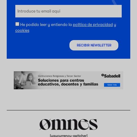
He podido leer y entiendo la
política de privacidad
y
cookies
RECIBIR NEWSLETTER
[yaycurrency-switcher]