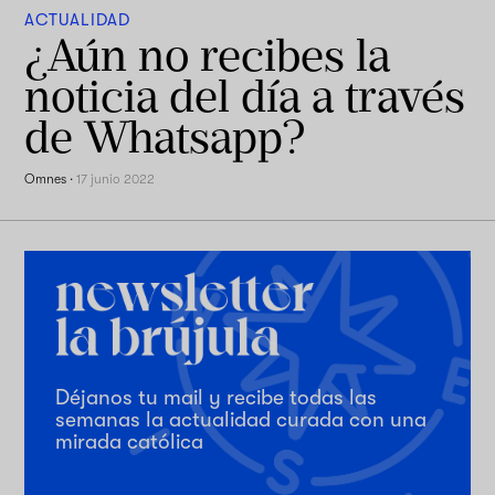
ACTUALIDAD
¿Aún no recibes la
noticia del día a través
de Whatsapp?
Omnes
·
17 junio 2022
Déjanos tu mail y recibe todas las
semanas la actualidad curada con una
mirada católica