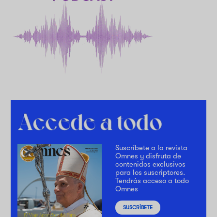
Suscríbete a la revista
Omnes y disfruta de
contenidos exclusivos
para los suscriptores.
Tendrás acceso a todo
Omnes
SUSCRÍBETE