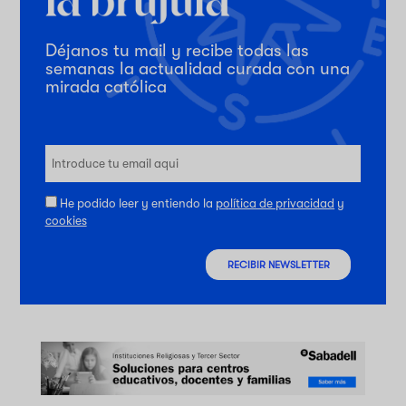
Déjanos tu mail y recibe todas las
semanas la actualidad curada con una
mirada católica
He podido leer y entiendo la
política de privacidad
y
cookies
RECIBIR NEWSLETTER