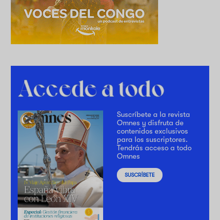
Suscríbete a la revista
Omnes y disfruta de
contenidos exclusivos
para los suscriptores.
Tendrás acceso a todo
Omnes
SUSCRÍBETE