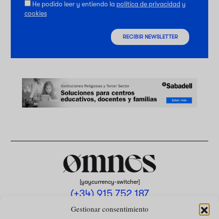
He podido leer y entiendo la
política de privacidad
y
cookies
RECIBIR NEWSLETTER
[yaycurrency-switcher]
(+34) 915 752 187
omnes@omnesmag.com
Gestionar consentimiento