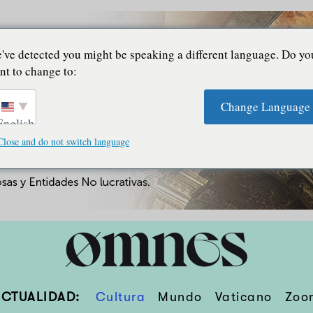
've detected you might be speaking a different language. Do yo
nt to change to:
Change Language
English
Close and do not switch language
ACTUALIDAD:
Cultura
Mundo
Vaticano
Zoo