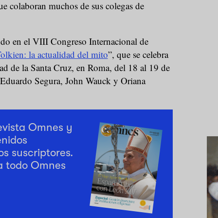
 que colaboran muchos de sus colegas de
ando en el VIII Congreso Internacional de
olkien: la actualidad del mito
”, que se celebra
dad de la Santa Cruz, en Roma, del 18 al 19 de
 Eduardo Segura, John Wauck y Oriana
revista Omnes y
enidos
os suscriptores.
a todo Omnes