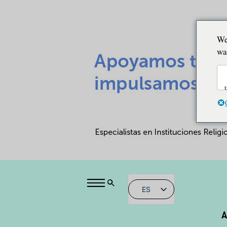
We
wa
ES