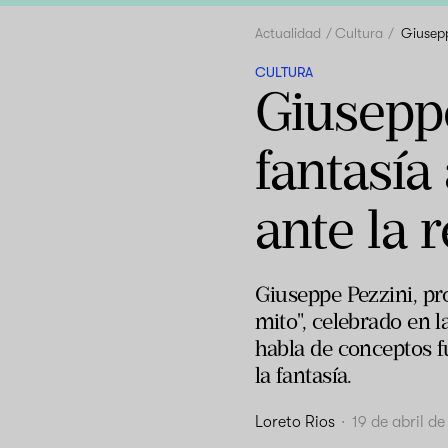
Actualidad
Cultura
Giusepp
CULTURA
Giuseppe
fantasía
ante la 
Giuseppe Pezzini, pro
mito", celebrado en l
habla de conceptos f
la fantasía.
Loreto Rios
·
19 de abril d