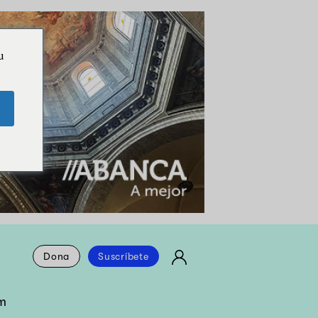
u
Dona
Suscríbete
m