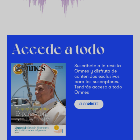
Suscríbete a la revista
Omnes y disfruta de
contenidos exclusivos
para los suscriptores.
Tendrás acceso a todo
Omnes
SUSCRÍBETE