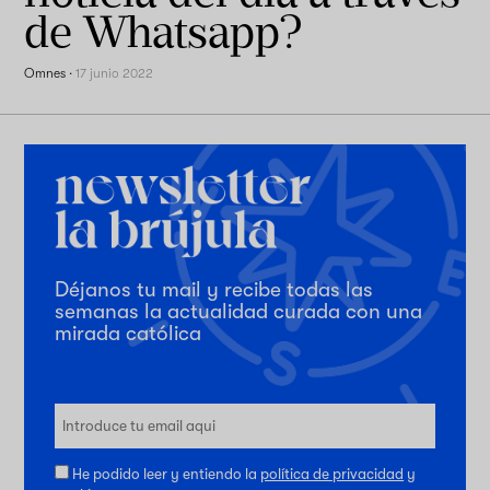
de Whatsapp?
Omnes
·
17 junio 2022
Déjanos tu mail y recibe todas las
semanas la actualidad curada con una
mirada católica
He podido leer y entiendo la
política de privacidad
y