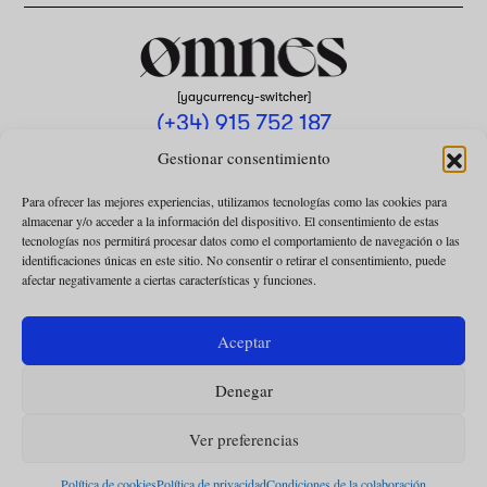
[yaycurrency-switcher]
(+34) 915 752 187
omnes@omnesmag.com
Gestionar consentimiento
Para ofrecer las mejores experiencias, utilizamos tecnologías como las cookies para
almacenar y/o acceder a la información del dispositivo. El consentimiento de estas
tecnologías nos permitirá procesar datos como el comportamiento de navegación o las
identificaciones únicas en este sitio. No consentir o retirar el consentimiento, puede
afectar negativamente a ciertas características y funciones.
AVISO LEGAL
POLÍTICA DE PRIVACIDAD
Aceptar
USO DE COOKIES
Denegar
CONDICIONES DE LA COLABORACIÓN
CONDICIONES DE LA SUSCRIPCIÓN
Ver preferencias
Política de cookies
Política de privacidad
Condiciones de la colaboración