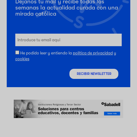
Déjanos tu mail y recibe todas las
semanas la actualidad curada con una
mirada católica
He podido leer y entiendo la
política de privacidad
y
cookies
RECIBIR NEWSLETTER