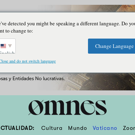
've detected you might be speaking a different language. Do yo
nt to change to:
Change Language
English
Close and do not switch language
ACTUALIDAD:
Cultura
Mundo
Vaticano
Zoo