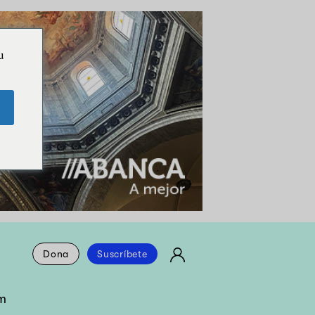
u
Dona
Suscríbete
m