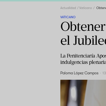
Actualidad
Vaticano
Obtene
VATICANO
Obtener 
el Jubil
La Penitenciaría Apo
indulgencias plenaria
Paloma López Campos
·
1