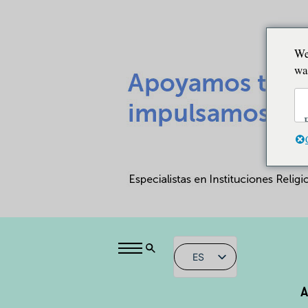
We
wa
ES