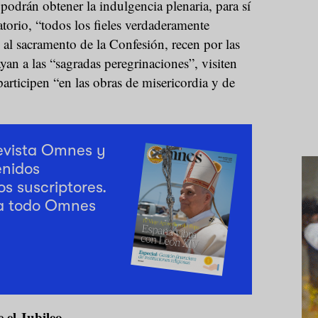
odrán obtener la indulgencia plenaria, para sí
atorio, “todos los fieles verdaderamente
al sacramento de la Confesión, recen por las
yan a las “sagradas peregrinaciones”, visiten
participen “en las obras de misericordia y de
revista Omnes y
enidos
os suscriptores.
a todo Omnes
 el Jubileo