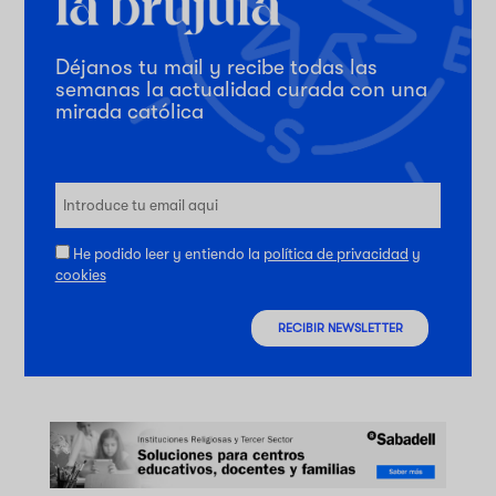
Déjanos tu mail y recibe todas las
semanas la actualidad curada con una
mirada católica
He podido leer y entiendo la
política de privacidad
y
cookies
RECIBIR NEWSLETTER