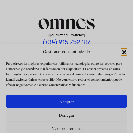
[yaycurrency-switcher]
(+34) 915 752 187
omnes@omnesmag.com
Gestionar consentimiento
Para ofrecer las mejores experiencias, utilizamos tecnologías como las cookies para
almacenar y/o acceder a la información del dispositivo. El consentimiento de estas
tecnologías nos permitirá procesar datos como el comportamiento de navegación o las
identificaciones únicas en este sitio. No consentir o retirar el consentimiento, puede
afectar negativamente a ciertas características y funciones.
AVISO LEGAL
POLÍTICA DE PRIVACIDAD
Aceptar
USO DE COOKIES
Denegar
CONDICIONES DE LA COLABORACIÓN
CONDICIONES DE LA SUSCRIPCIÓN
Ver preferencias