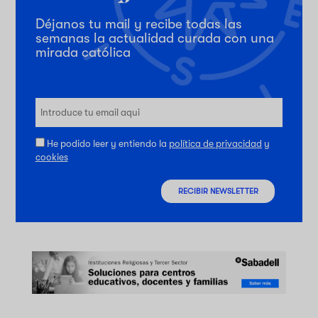
Déjanos tu mail y recibe todas las
semanas la actualidad curada con una
mirada católica
He podido leer y entiendo la
política de privacidad
y
cookies
RECIBIR NEWSLETTER