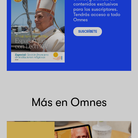
contenidos exclusivos
para los suscriptores.
Tendrás acceso a todo
Omnes
SUSCRÍBETE
Más en Omnes