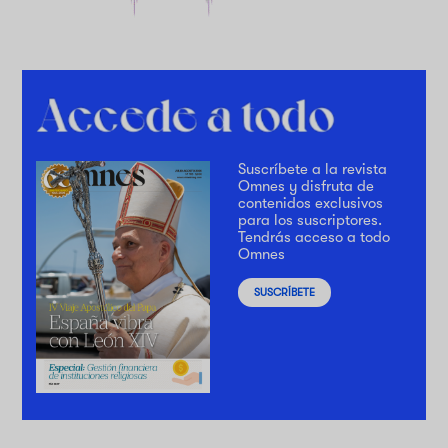
Suscríbete a la revista
Omnes y disfruta de
contenidos exclusivos
para los suscriptores.
Tendrás acceso a todo
Omnes
SUSCRÍBETE