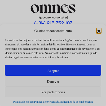
[yaycurrency-switcher]
(+34) 915 752 187
omnes@omnesmag.com
Gestionar consentimiento
Para ofrecer las mejores experiencias, utilizamos tecnologías como las cookies para
almacenar y/o acceder a la información del dispositivo. El consentimiento de estas
tecnologías nos permitirá procesar datos como el comportamiento de navegación o las
identificaciones únicas en este sitio. No consentir o retirar el consentimiento, puede
afectar negativamente a ciertas características y funciones.
AVISO LEGAL
POLÍTICA DE PRIVACIDAD
Aceptar
USO DE COOKIES
Denegar
CONDICIONES DE LA COLABORACIÓN
CONDICIONES DE LA SUSCRIPCIÓN
Ver preferencias
Política de cookies
Política de privacidad
Condiciones de la colaboración