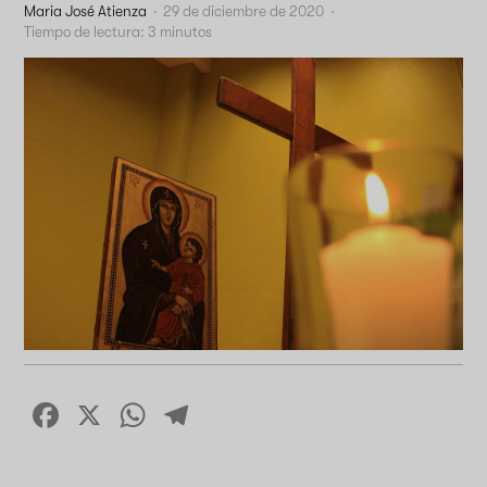
Maria José Atienza
·
29 de diciembre de 2020
·
Tiempo de lectura:
3
minutos
Facebook
X
WhatsApp
Telegram