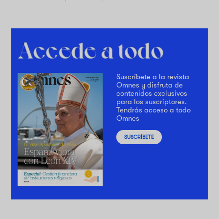
Suscríbete a la revista
Omnes y disfruta de
contenidos exclusivos
para los suscriptores.
Tendrás acceso a todo
Omnes
SUSCRÍBETE