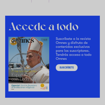
Suscríbete a la revista
Omnes y disfruta de
contenidos exclusivos
para los suscriptores.
Tendrás acceso a todo
Omnes
SUSCRÍBETE