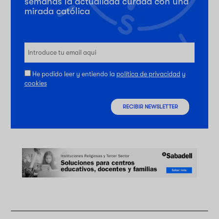
semanas la actualidad curada con una
mirada católica
He podido leer y entiendo la
política de privacidad
y
cookies
RECIBIR NEWSLETTER