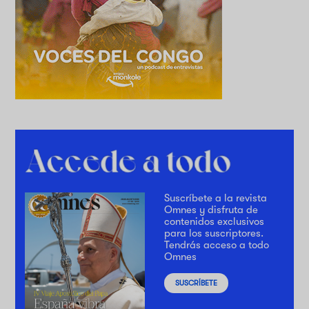
Suscríbete a la revista
Omnes y disfruta de
contenidos exclusivos
para los suscriptores.
Tendrás acceso a todo
Omnes
SUSCRÍBETE