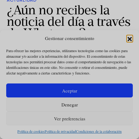
ACTUALIDAD
¿Aún no recibes la
noticia del día a través
de Whatsapp?
Gestionar consentimiento
Omnes
·
17 junio 2022
Para ofrecer las mejores experiencias, utilizamos tecnologías como las cookies para
almacenar y/o acceder a la información del dispositivo. El consentimiento de estas
tecnologías nos permitirá procesar datos como el comportamiento de navegación o las
identificaciones únicas en este sitio. No consentir o retirar el consentimiento, puede
afectar negativamente a ciertas características y funciones.
Aceptar
Denegar
Déjanos tu mail y recibe todas las
semanas la actualidad curada con una
mirada católica
Ver preferencias
Política de cookies
Política de privacidad
Condiciones de la colaboración