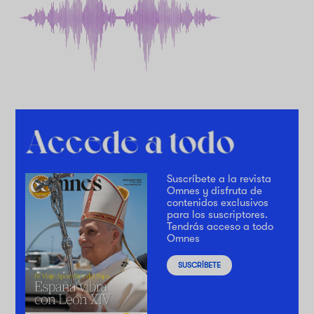
Suscríbete a la revista
Omnes y disfruta de
contenidos exclusivos
para los suscriptores.
Tendrás acceso a todo
Omnes
SUSCRÍBETE