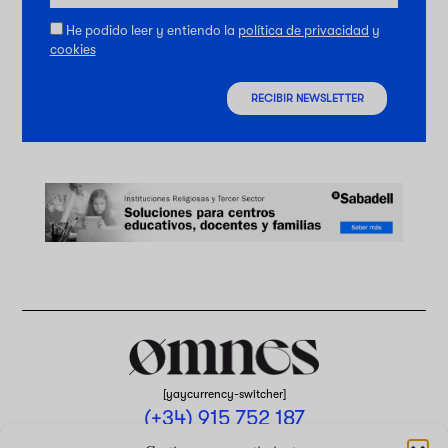
He podido leer y entiendo la
política de privacidad
y
cookies
RECIBIR NEWSLETTER
[yaycurrency-switcher]
(+34) 915 752 187