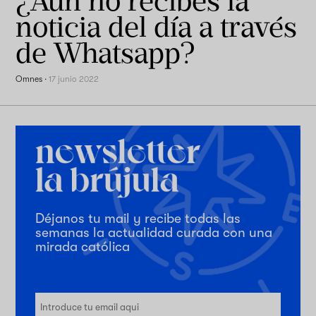
¿Aún no recibes la
noticia del día a través
de Whatsapp?
Omnes
·
17 junio 2022
Déjanos tu mail y recibe todas las
semanas la actualidad curada con una
mirada católica