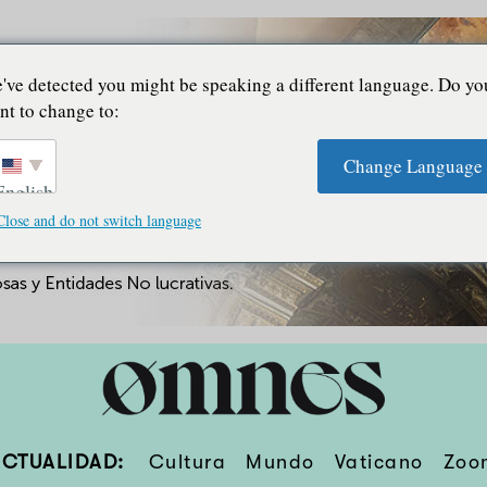
've detected you might be speaking a different language. Do yo
nt to change to:
Change Language
English
Close and do not switch language
ACTUALIDAD:
Cultura
Mundo
Vaticano
Zoo