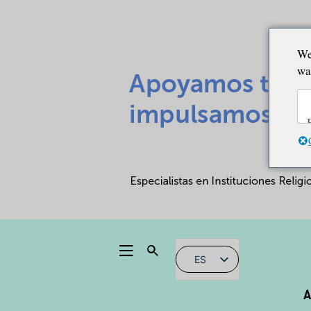
We
wa
ES