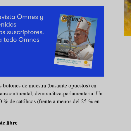
revista Omnes y
enidos
os suscriptores.
a todo Omnes
 botones de muestra (bastante opuestos) en
transcontinental, democrática-parlamentaria. Un
0 % de católicos (frente a menos del 25 % en
ste libre