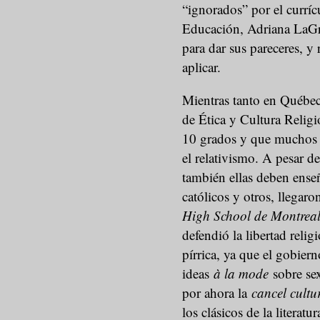
“ignorados” por el curríc
Educación, Adriana LaGr
para dar sus pareceres, y
aplicar.
Mientras tanto en Québec 
de Ética y Cultura Religi
10 grados y que muchos p
el relativismo. A pesar d
también ellas deben enseñ
católicos y otros, llegaro
High School de Montreal
defendió la libertad relig
pírrica, ya que el gobier
ideas
à la mode
sobre sex
por ahora la
cancel cultu
los clásicos de la literat