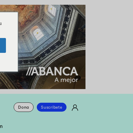
u
Dona
Suscríbete
m