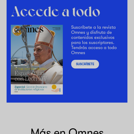
Suscríbete a la revista
Omnes y disfruta de
contenidos exclusivos
para los suscriptores.
Tendrás acceso a todo
Omnes
SUSCRÍBETE
Más en Omnes