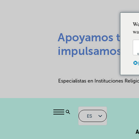
We
wa
ES