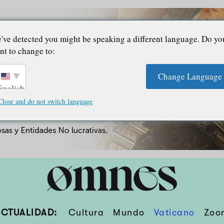
've detected you might be speaking a different language. Do yo
nt to change to:
Change Language
English
Close and do not switch language
ACTUALIDAD:
Cultura
Mundo
Vaticano
Zoo