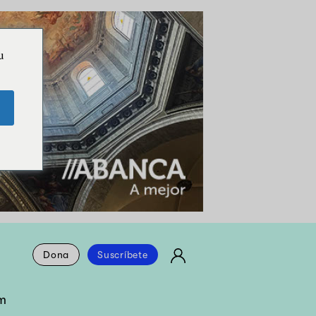
u
Dona
Suscríbete
m