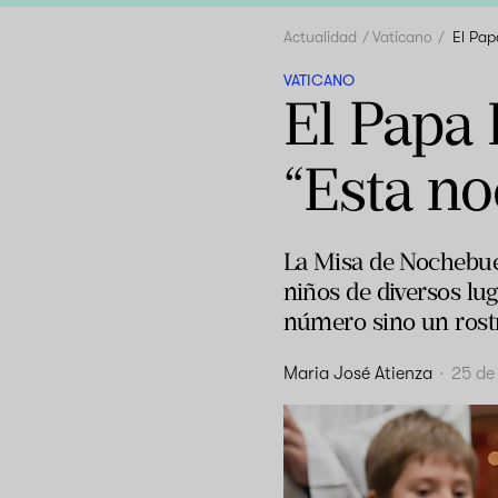
Actualidad
Vaticano
El Pap
VATICANO
El Papa
“Esta no
La Misa de Nochebue
niños de diversos lu
número sino un rost
Maria José Atienza
·
25 de