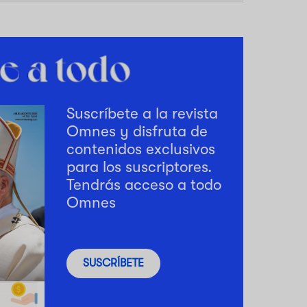
Suscríbete a la revista
Omnes y disfruta de
contenidos exclusivos
para los suscriptores.
Tendrás acceso a todo
Omnes
SUSCRÍBETE