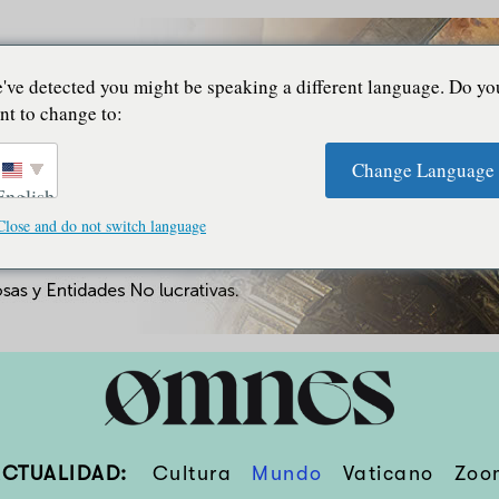
've detected you might be speaking a different language. Do yo
nt to change to:
Change Language
English
Close and do not switch language
ACTUALIDAD:
Cultura
Mundo
Vaticano
Zoo