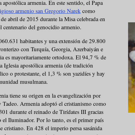
sia apostólica armenia. En este sentido, el Papa
ligioso armenio san Gregorio Narek
como
2 de abril de 2015 durante la Misa celebrada en
 centenario del genocidio armenio.
060.631 habitantes y una extensión de 29.800
ronterizo con Turquía, Georgia, Azerbaiyán e
ia es mayoritariamente ortodoxa. El 94,7 % de
a Iglesia apostólica armenia (de tradición
lico o protestante, el 1,3 % son yazidíes y hay
omunidad musulmana.
enia tiene su origen en la evangelización por
y Tadeo. Armenia adoptó el cristianismo como
 301 durante el reinado de Tirídates III gracias
 el Iluminador. Por lo tanto, es el primer país
 cristiano. En 428 el imperio persa sasánida