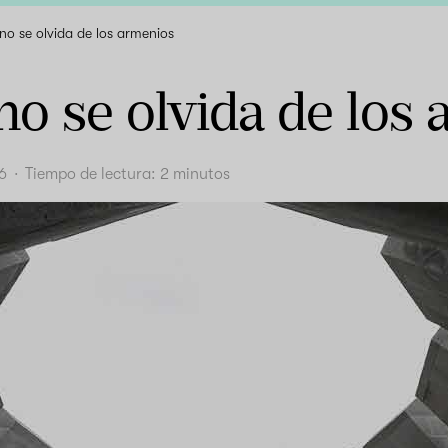
no se olvida de los armenios
no se olvida de los
16
·
Tiempo de lectura:
2
minutos