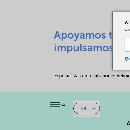
We
wa
ES