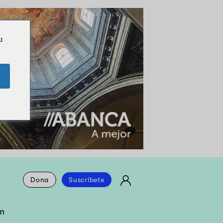
u
Dona
Suscríbete
m