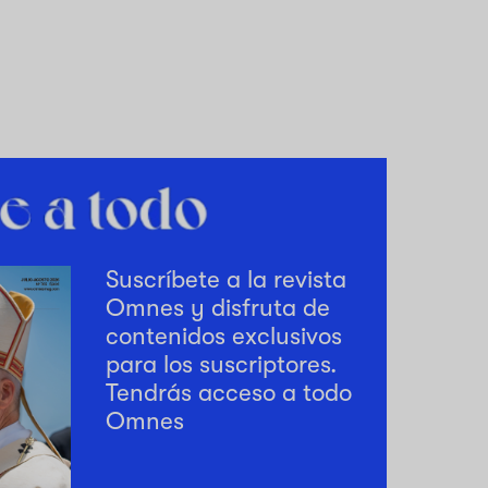
Suscríbete a la revista
Omnes y disfruta de
contenidos exclusivos
para los suscriptores.
Tendrás acceso a todo
Omnes