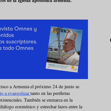
ós de la Iglesia apostólica armenia.
revista Omnes y
enidos
os suscriptores.
a todo Omnes
cisco a Armenia el próximo 24 de junio se
o a evangelizar
tanto en las periferias
xistenciales. También se enmarca en la
diálogo ecuménico y estrechar lazos entre la