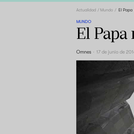
Actualidad
Mundo
El Papa 
MUNDO
El Papa 
Omnes
·
17 de junio de 20