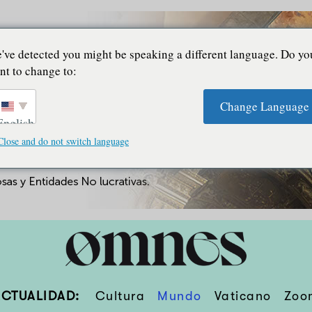
've detected you might be speaking a different language. Do yo
nt to change to:
Change Language
English
Close and do not switch language
ACTUALIDAD:
Cultura
Mundo
Vaticano
Zoo