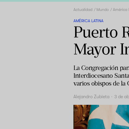
Actualidad
Mundo
América 
AMÉRICA LATINA
Puerto 
Mayor I
La Congregación para
Interdiocesano Santa
varios obispos de la
Alejandro Zubieta
·
3 de ab