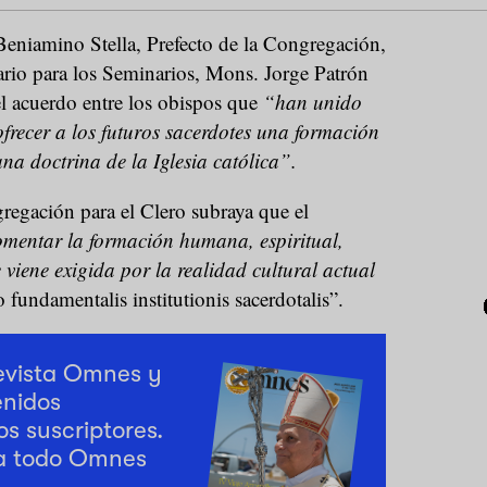
Beniamino Stella, Prefecto de la Congregación,
ario para los Seminarios, Mons. Jorge Patrón
el acuerdo entre los obispos que
“han unido
 ofrecer a los futuros sacerdotes una formación
na doctrina de la Iglesia católica”.
egación para el Clero subraya que el
omentar la formación humana, espiritual,
e viene exigida por la realidad cultural actual
o fundamentalis institutionis sacerdotalis”.
revista Omnes y
enidos
os suscriptores.
a todo Omnes