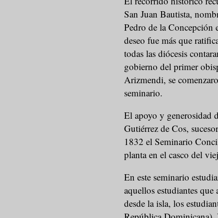
El recorrido histórico re
San Juan Bautista, nombr
Pedro de la Concepción e
deseo fue más que ratifi
todas las diócesis contar
gobierno del primer obis
Arizmendi, se comenzaron 
seminario.
El apoyo y generosidad d
Gutiérrez de Cos, sucesor
1832 el Seminario Conci
planta en el casco del vi
En este seminario estudia
aquellos estudiantes que
desde la isla, los estudi
República Dominicana), V