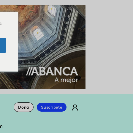
u
Dona
Suscríbete
m