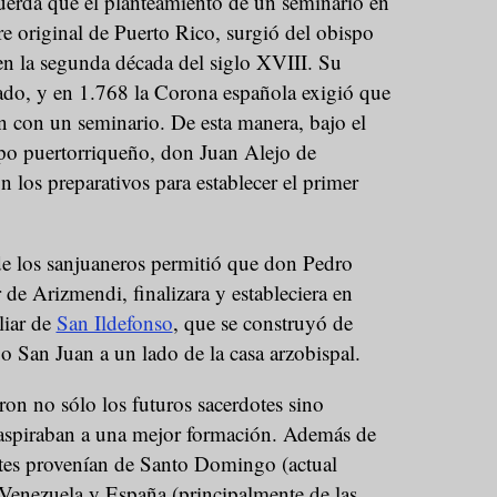
cuerda que el planteamiento de un seminario en
e original de Puerto Rico, surgió del obispo
n la segunda década del siglo XVIII. Su
cado, y en 1.768 la Corona española exigió que
an con un seminario. De esta manera, bajo el
po puertorriqueño, don Juan Alejo de
los preparativos para establecer el primer
e los sanjuaneros permitió que don Pedro
 de Arizmendi, finalizara y estableciera en
liar de
San Ildefonso
, que se construyó de
ejo San Juan a un lado de la casa arzobispal.
ron no sólo los futuros sacerdotes sino
 aspiraban a una mejor formación. Además de
antes provenían de Santo Domingo (actual
enezuela y España (principalmente de las