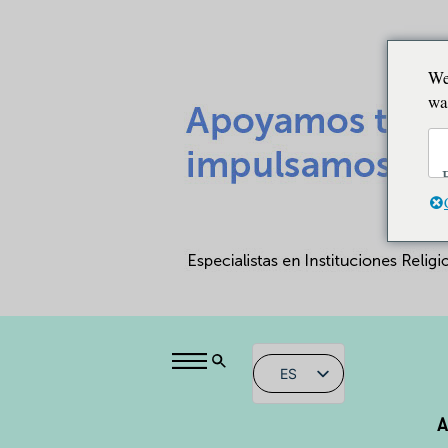
We
wa
ES