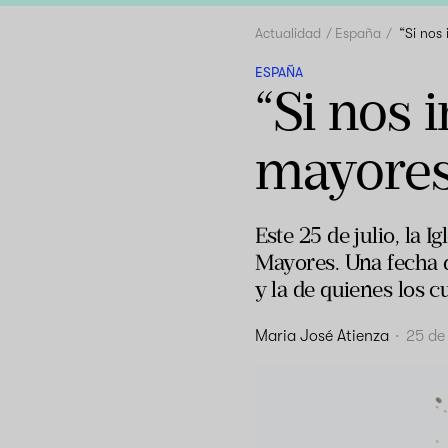
Actualidad
España
“Si nos
ESPAÑA
“Si nos 
mayores
Este 25 de julio, la 
Mayores. Una fecha q
y la de quienes los c
Maria José Atienza
·
25 de 