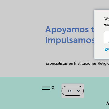
We
wa
ES