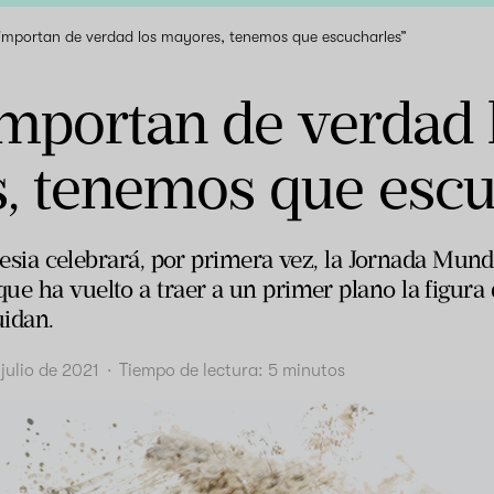
 importan de verdad los mayores, tenemos que escucharles”
importan de verdad 
, tenemos que escu
Iglesia celebrará, por primera vez, la Jornada Mund
ue ha vuelto a traer a un primer plano la figura
uidan.
julio de 2021
·
Tiempo de lectura:
5
minutos