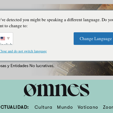
've detected you might be speaking a different language. Do yo
nt to change to:
Change Language
English
Close and do not switch language
ACTUALIDAD:
Cultura
Mundo
Vaticano
Zoo