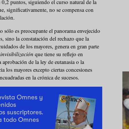
0,2 puntos, siguiendo el curso natural de la
ue, significativamente, no se compensa con
lación.
no sólo es preocupante el panorama envejecido
 sino la constatación del rechazo que la
cuidados de los mayores, genera en gran parte
a
invisibilización
que tiene su reflejo en
 aprobación de la ley de eutanasia o la
cia los mayores excepto ciertas concesiones
cuadradas en la crónica de sucesos.
revista Omnes y
enidos
os suscriptores.
a todo Omnes