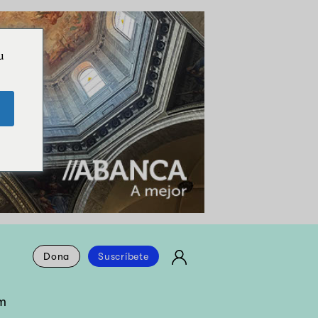
u
Dona
Suscríbete
m