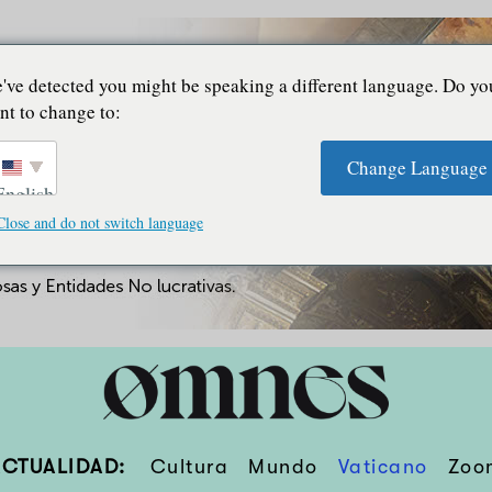
've detected you might be speaking a different language. Do yo
nt to change to:
Change Language
English
Close and do not switch language
ACTUALIDAD:
Cultura
Mundo
Vaticano
Zoo