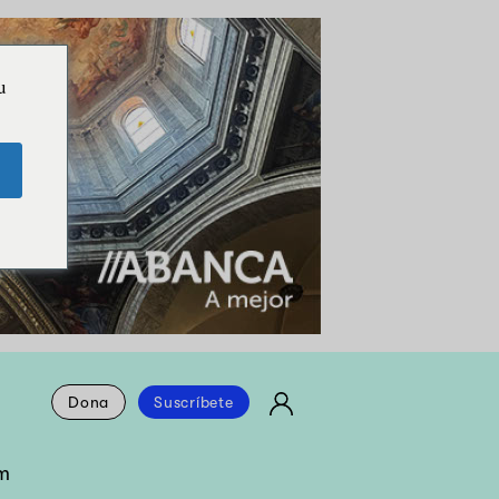
u
Dona
Suscríbete
m