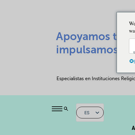
We
wa
ES