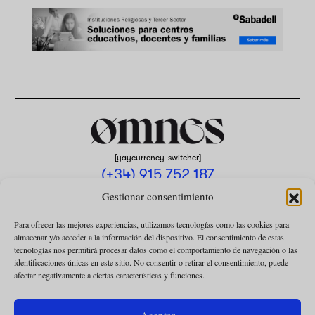
[yaycurrency-switcher]
(+34) 915 752 187
omnes@omnesmag.com
Gestionar consentimiento
Para ofrecer las mejores experiencias, utilizamos tecnologías como las cookies para
almacenar y/o acceder a la información del dispositivo. El consentimiento de estas
tecnologías nos permitirá procesar datos como el comportamiento de navegación o las
identificaciones únicas en este sitio. No consentir o retirar el consentimiento, puede
afectar negativamente a ciertas características y funciones.
AVISO LEGAL
POLÍTICA DE PRIVACIDAD
Aceptar