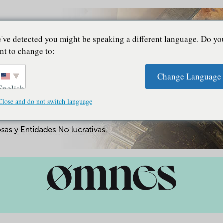
've detected you might be speaking a different language. Do yo
nt to change to:
Change Language
English
Close and do not switch language