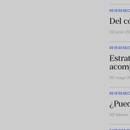
REVEREND
Del c
02 junio 2
REVEREND
Estra
acomp
02 mayo 
REVEREND
¿Pued
02 febrero