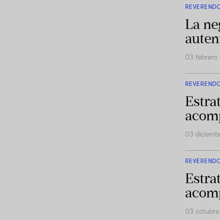
REVEREND
La ne
auten
03 febrero
REVEREND
Estra
acomp
03 diciemb
REVEREND
Estra
acomp
03 octubr