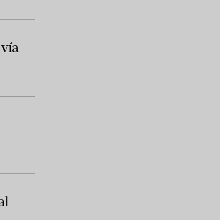
 vía
al