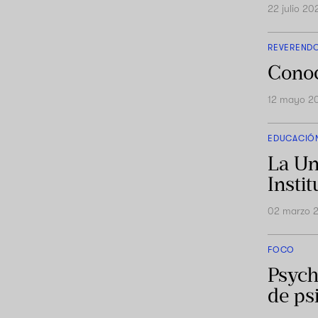
22 julio 20
REVEREND
Conoc
12 mayo 2
EDUCACIÓ
La Un
Insti
02 marzo 
FOCO
Psych
de ps