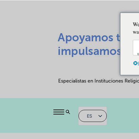
We
wa
ES