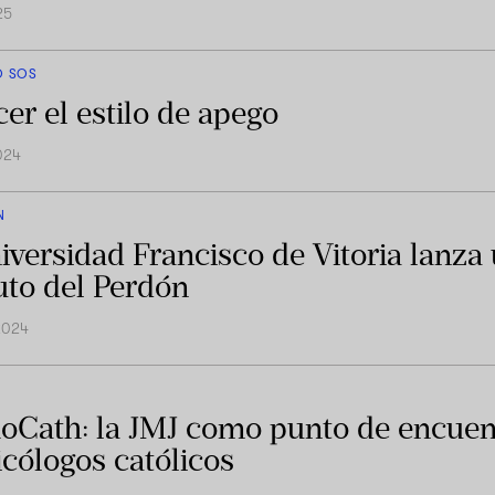
25
O SOS
er el estilo de apego
024
N
iversidad Francisco de Vitoria lanza
tuto del Perdón
2024
oCath: la JMJ como punto de encuen
icólogos católicos