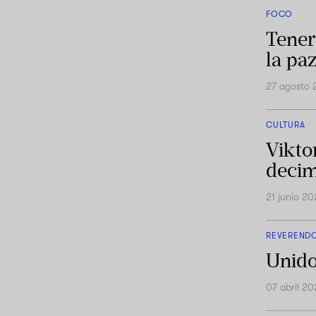
FOCO
Tener
la paz
27 agosto 
CULTURA
Vikto
decim
21 junio 20
REVEREND
Unido
07 abril 20