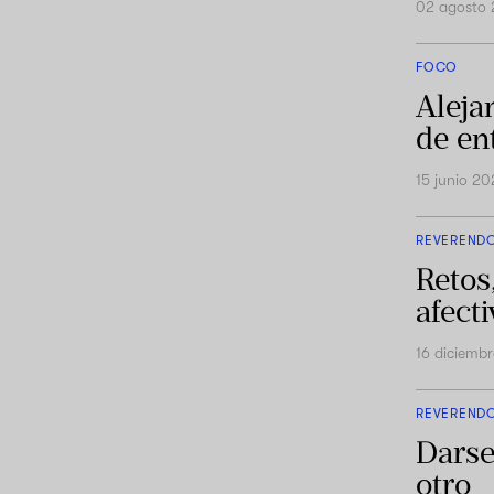
02 agosto
FOCO
Aleja
de en
15 junio 2
REVEREND
Retos
afect
16 diciemb
REVEREND
Darse
otro