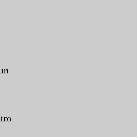
 un
tro