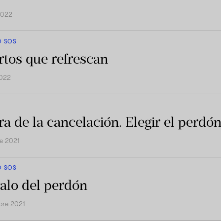
2022
O SOS
rtos que refrescan
2022
ra de la cancelación. Elegir el perdó
re 2021
O SOS
galo del perdón
bre 2021