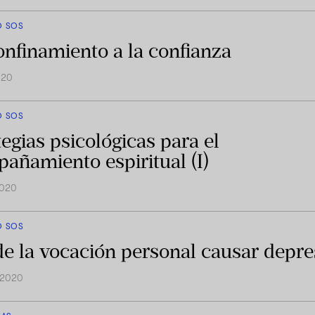
O SOS
onfinamiento a la confianza
020
O SOS
tegias psicológicas para el
añamiento espiritual (I)
2020
O SOS
e la vocación personal causar depre
 2020