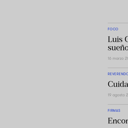
FOCO
Luis 
sueño
16 marzo 
REVEREND
Cuida 
19 agosto 
FIRMAS
Encon