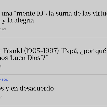
 una “mente 10”: la suma de las virtu
 y la alegría
2021
r Frankl (1905-1997) “Papá, ¿por qué
os ‘buen Dios’?”
21
O SOS
s y en desacuerdo
21