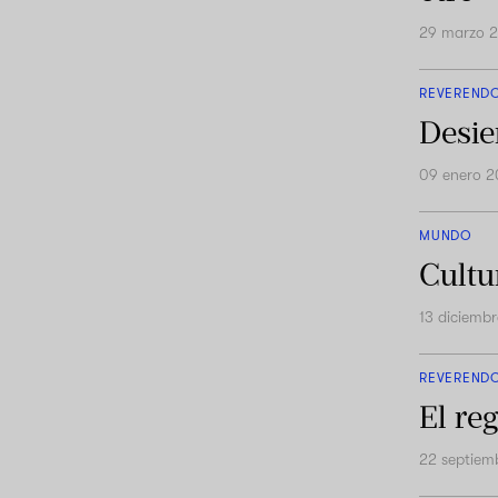
29 marzo 
REVEREND
Desie
09 enero 
MUNDO
Cultu
13 diciemb
REVEREND
El re
22 septiem