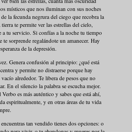
 ver bien las estrellas, cuanta más oscuridad
 los místicos que nos iluminan con sus noches
de la fecunda negrura del ciego que recobra la
 tierra te permite ver las estrellas del cielo,
a tu servicio. Si confías a la noche tu tiempo
pre te sorprende regalándote un amanecer. Hay
esperanza de la depresión.
 vez. Genera confusión al principio: ¿qué está
centra y permite no distraerse porque hay
o vacío alrededor. Te libera de pesos que no
r. En el silencio la palabra se escucha mejor.
 Verbo es más auténtico y sabes que está ahí,
da espiritualmente, y en otras áreas de tu vida
mpre.
 encuentras tan vendido tienes dos opciones: o
ndo para vivir, o te abandonas y mueres por la