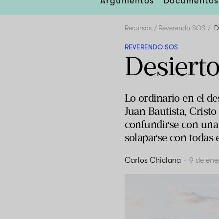
Argumentos
Documentos
Recursos
Reverendo SOS
D
REVERENDO SOS
Desierto
Lo ordinario en el des
Juan Bautista, Cristo
confundirse con una 
solaparse con todas e
Carlos Chiclana
·
9 de ene