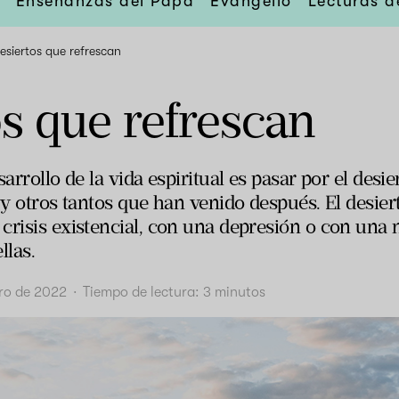
Enseñanzas del Papa
Evangelio
Lecturas d
esiertos que refrescan
s que refrescan
arrollo de la vida espiritual es pasar por el desie
 y otros tantos que han venido después. El desier
crisis existencial, con una depresión o con un
llas.
ro de 2022
·
Tiempo de lectura:
3
minutos