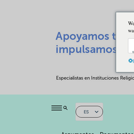
We
wa
ES