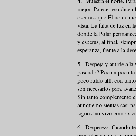
4.- Muestra el norte. Para
mejor. Parece -eso dicen
oscuras- que Él no exime 
vista. La falta de luz en la
donde la Polar permanece 
y esperas, al final, siem
esperanza, frente a la des
5.- Despeja y aturde a la
pasando? Poco a poco te 
poco ruido allí, con tant
son necesarios para avanza
Sin tanto complemento el
aunque no sientas casi na
sigues tan vivo como sie
6.- Despereza. Cuando te
espabilas y sigues camina