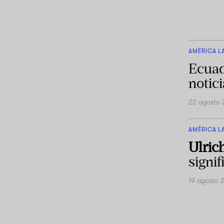
AMÉRICA L
Ecuad
notic
22 agosto
AMÉRICA L
Ulric
signi
19 agosto 