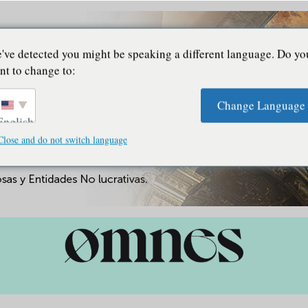
've detected you might be speaking a different language. Do yo
nt to change to:
Change Language
English
Close and do not switch language