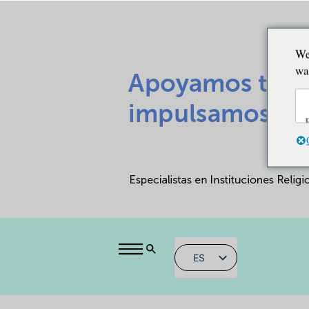
We
wa
ES