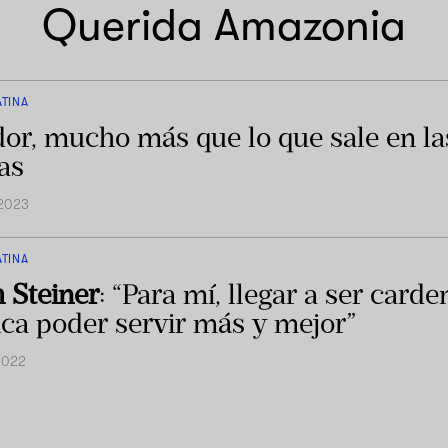
Querida Amazonia
ATINA
or, mucho más que lo que sale en la
ias
 2023
ATINA
h Steiner
: “Para mí, llegar a ser carde
fica poder servir más y mejor”
2022