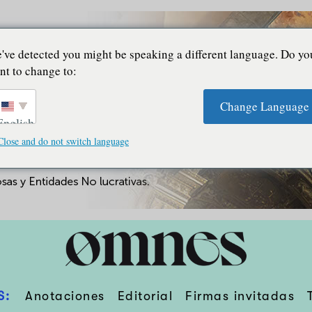
've detected you might be speaking a different language. Do yo
nt to change to:
Change Language
English
Close and do not switch language
S:
Anotaciones
Editorial
Firmas invitadas