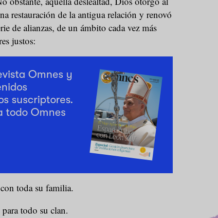
o obstante, aquella deslealtad, Dios otorgó al
a restauración de la antigua relación y renovó
rie de alianzas, de un ámbito cada vez más
es justos:
revista Omnes y
enidos
os suscriptores.
a todo Omnes
con toda su familia.
, para todo su clan.