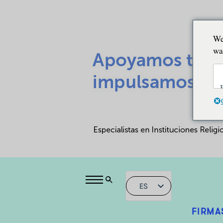
We
wa
ES
FIRMA