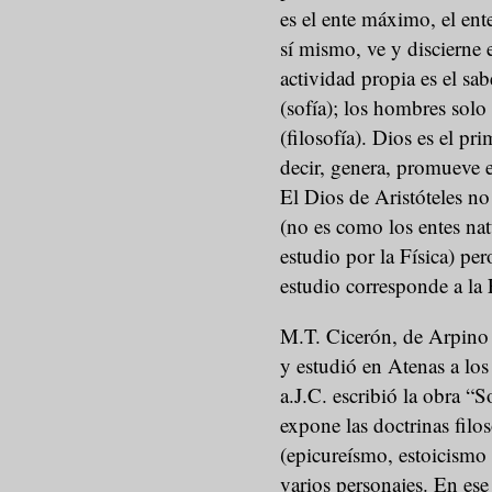
es el ente máximo, el ente
sí mismo, ve y discierne e
actividad propia es el sa
(sofía); los hombres solo
(filosofía). Dios es el p
decir, genera, promueve el
El Dios de Aristóteles no
(no es como los entes na
estudio por la Física) per
estudio corresponde a la 
M.T. Cicerón, de Arpino (
y estudió en Atenas a los
a.J.C. escribió la obra “S
expone las doctrinas filo
(epicureísmo, estoicismo
varios personajes. En ese