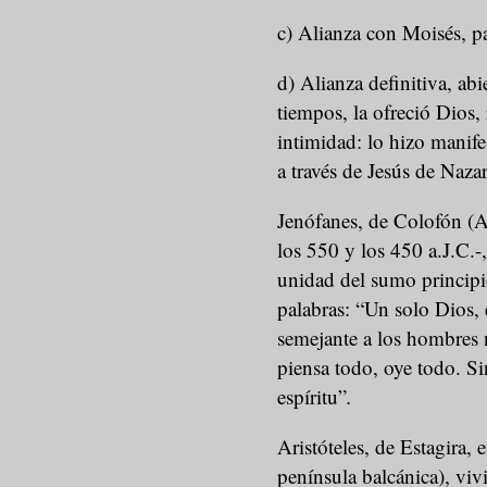
c) Alianza con Moisés, pa
d) Alianza definitiva, ab
tiempos, la ofreció Dios,
intimidad: lo hizo manif
a través de Jesús de Naza
Jenófanes, de Colofón (A
los 550 y los 450 a.J.C.-,
unidad del sumo principio
palabras: “Un solo Dios, 
semejante a los hombres n
piensa todo, oye todo. Si
espíritu”
.
Aristóteles, de Estagira, 
península balcánica), viv