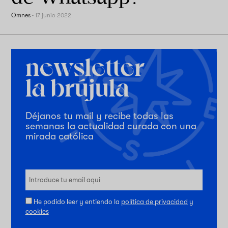
Omnes
·
17 junio 2022
Déjanos tu mail y recibe todas las
semanas la actualidad curada con una
mirada católica
He podido leer y entiendo la
política de privacidad
y
cookies