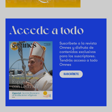
Suscríbete a la revista
Omnes y disfruta de
contenidos exclusivos
para los suscriptores.
Tendrás acceso a todo
Omnes
SUSCRÍBETE