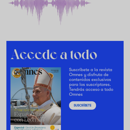
Suscríbete a la revista
Omnes y disfruta de
contenidos exclusivos
para los suscriptores.
Tendrás acceso a todo
Omnes
SUSCRÍBETE