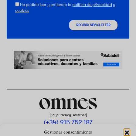
He podido leer y entiendo la
política de privacidad
y
cookies
RECIBIR NEWSLETTER
[yaycurrency-switcher]
(+34) 915 752 187
omnes@omnesmag.com
Gestionar consentimiento