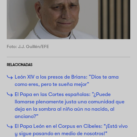
Foto: J.J. Guillén/EFE
RELACIONADAS
León XIV a los presos de Brians: “Dios te ama
como eres, pero te sueña mejor”
El Papa en las Cortes españolas: “¿Puede
llamarse plenamente justa una comunidad que
deja en la sombra al niño aún no nacido, al
anciano?”
El Papa León en el Corpus en Cibeles: "¡Está vivo
y sigue pasando en medio de nosotros!"