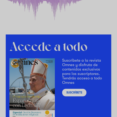
Suscríbete a la revista
Omnes y disfruta de
contenidos exclusivos
para los suscriptores.
Tendrás acceso a todo
Omnes
SUSCRÍBETE