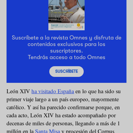
Suscríbete a la revista Omnes y disfruta de
contenidos exclusivos para los
suscriptores.
Tendrás acceso a todo Omnes
SUSCRÍBETE
León XIV
ha visitado España
en lo que ha sido su
primer viaje largo a un país europeo, mayormente
católico. Y así ha parecido confirmarse porque, en
cada acto, León XIV ha estado acompañado por
decenas de miles de personas, llegando a más de 1
millón en la
Santa Misa
y procesión del Corpus