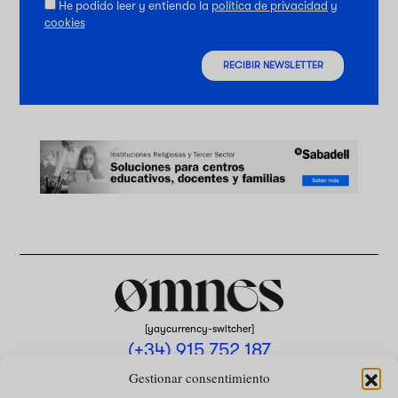
He podido leer y entiendo la
política de privacidad
y
cookies
RECIBIR NEWSLETTER
[yaycurrency-switcher]
(+34) 915 752 187
omnes@omnesmag.com
Gestionar consentimiento