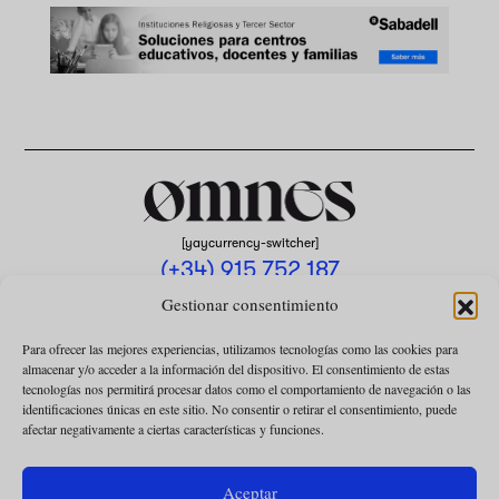
[yaycurrency-switcher]
(+34) 915 752 187
omnes@omnesmag.com
Gestionar consentimiento
Para ofrecer las mejores experiencias, utilizamos tecnologías como las cookies para
almacenar y/o acceder a la información del dispositivo. El consentimiento de estas
tecnologías nos permitirá procesar datos como el comportamiento de navegación o las
identificaciones únicas en este sitio. No consentir o retirar el consentimiento, puede
afectar negativamente a ciertas características y funciones.
AVISO LEGAL
POLÍTICA DE PRIVACIDAD
Aceptar