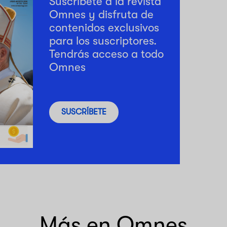
Suscríbete a la revista
Omnes y disfruta de
contenidos exclusivos
para los suscriptores.
Tendrás acceso a todo
Omnes
SUSCRÍBETE
Más en Omnes