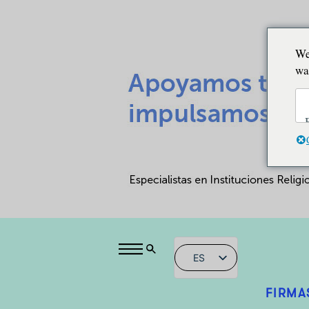
We
wa
ES
FIRMA