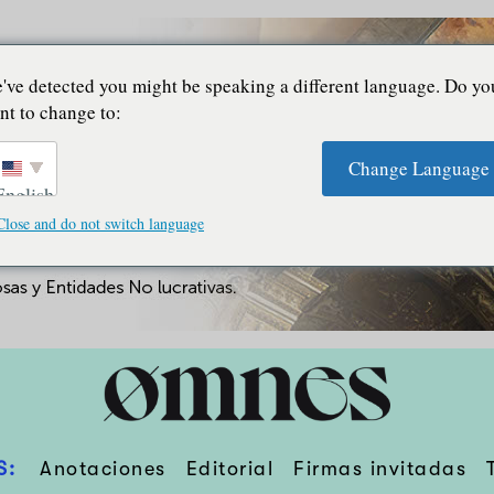
've detected you might be speaking a different language. Do yo
nt to change to:
Change Language
English
Close and do not switch language
S:
Anotaciones
Editorial
Firmas invitadas