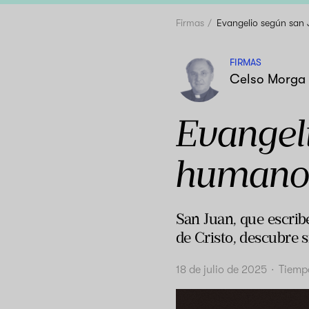
Firmas
Evangelio según san 
FIRMAS
Celso Morga
Evangel
humano 
San Juan, que escrib
de Cristo, descubre 
18 de julio de 2025
·
Tiempo